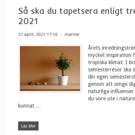
Så ska du tapetsera enligt t
2021
27 april, 2021 17:16
⋅
marine
Årets inredningstr
mycket inspiration 
tropiska klimat. I br
semesterresor ska 
din egen semester
genom att omge dig
naturliga influense
du vore ute i natur
kunnat
…
Läs Mer