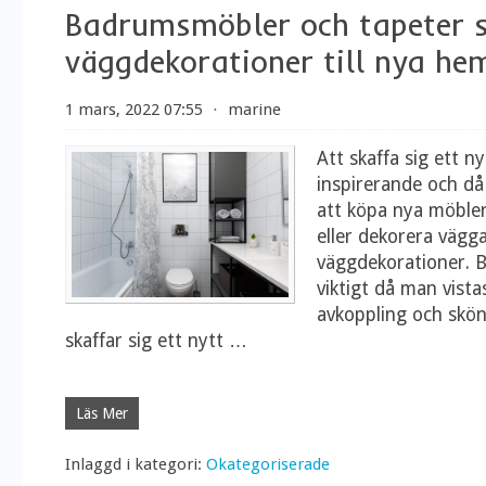
Badrumsmöbler och tapeter 
väggdekorationer till nya he
1 mars, 2022 07:55
⋅
marine
Att skaffa sig ett n
inspirerande och då 
att köpa nya möble
eller dekorera vägg
väggdekorationer. 
viktigt då man vista
avkoppling och skö
skaffar sig ett nytt
…
Läs Mer
Inlaggd i kategori:
Okategoriserade