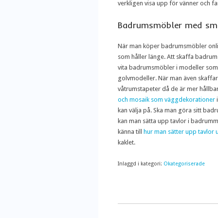
verkligen visa upp för vänner och fam
Badrumsmöbler med sma
När man köper badrumsmöbler onlin
som håller länge. Att skaffa badrum
vita badrumsmöbler i modeller som 
golvmodeller. När man även skaffar 
våtrumstapeter då de är mer hållba
och mosaik som väggdekorationer
kan välja på. Ska man göra sitt ba
kan man sätta upp tavlor i badrummet!
känna till
hur man sätter upp tavlor 
kaklet.
Inlaggd i kategori:
Okategoriserade