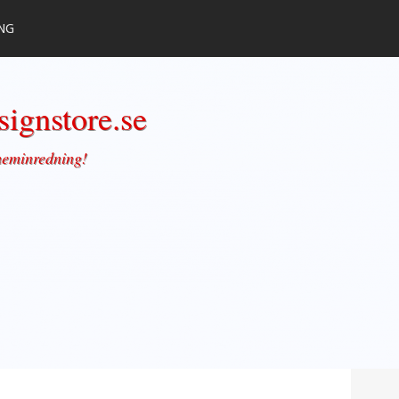
NG
ignstore.se
 heminredning!