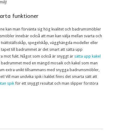
ilj!
rta funktioner
e kan man förvänta sig hög kvalitet och badrumsmöbler
smöbler innebär också att man kan välja mellan svarta och
tvättställsskåp, spegelskåp, vägghängda modeller eller
tapet till badrummet är det smart att sätta upp
ra mot fukt. Något som också är snyggt är
sätta upp kakel
i badrummet med en mängd mosaik och kakel som man
drum extra unikt tillsammans med snygga badrumsmöbler,
 Vill man undvika spik i kaklet finns det smarta sätt att
utan spik
för ett snyggt resultat och man slipper förstöra