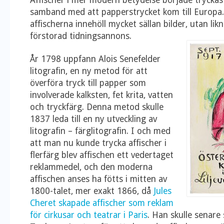
Affischer i mer modern betydelse började tryckas 
samband med att papperstrycket kom till Europa.
affischerna innehöll mycket sällan bilder, utan li
förstorad tidningsannons.
År 1798 uppfann Alois Senefelder
litografin, en ny metod för att
överföra tryck till papper som
involverade kalksten, fet krita, vatten
och tryckfärg. Denna metod skulle
1837 leda till en ny utveckling av
litografin – färglitografin. I och med
att man nu kunde trycka affischer i
flerfärg blev affischen ett vedertaget
reklammedel, och den moderna
affischen anses ha fötts i mitten av
1800-talet, mer exakt 1866, då
Jules
Cheret skapade affischer som reklam
för cirkusar och teatrar i Paris
. Han skulle senar